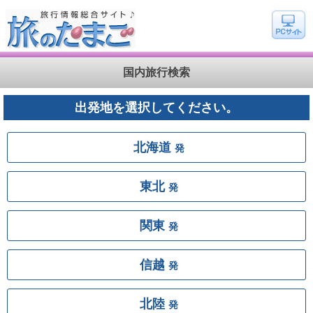
国内旅行検索
出発地を選択してください。
北海道
発
東北
発
関東
発
信越
発
北陸
発