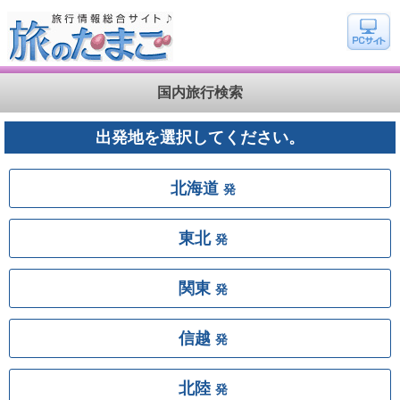
国内旅行検索
出発地を選択してください。
北海道
発
東北
発
関東
発
信越
発
北陸
発