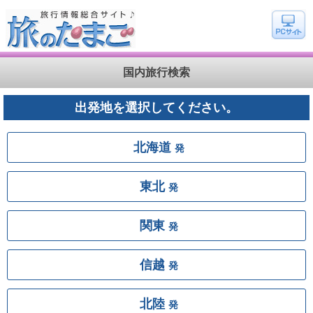
国内旅行検索
出発地を選択してください。
北海道
発
東北
発
関東
発
信越
発
北陸
発