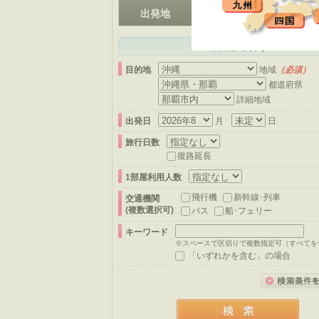
（必須）
出発地
条件から探す
目的地
地域
（必須）
都道府県
詳細地域
出発日
月
日
旅行日数
復路延長
1部屋利用人数
飛行機
新幹線･列車
交通機関
(複数選択可)
バス
船･フェリー
キーワード
※スペースで区切りで複数指定可（すべてを
「いずれかを含む」の場合