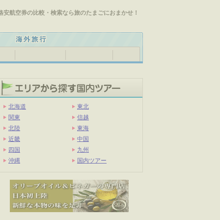
格安航空券の比較・検索なら旅のたまごにおまかせ！
北海道
東北
関東
信越
北陸
東海
近畿
中国
四国
九州
沖縄
国内ツアー