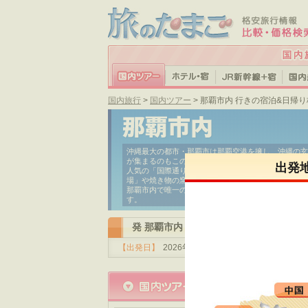
国内旅行
>
国内ツアー
> 那覇市内 行きの宿泊&日帰
沖縄最大の都市・那覇市は那覇空港を擁し、沖縄の玄
が集まるのもこのエリアで、世界遺産に登録される「
出発
人気の「国際通り」は、何度も訪れたくなる場所です
場」や焼き物の窯元・工房が集まる「壺屋やちむん通
那覇市内で唯一の海水浴場「波の上ビーチ」は、観光
す。
発 那覇市内 行き の条件で検索した国
【出発日】
2026年8月未定
【キーワード】