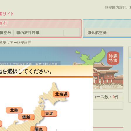
格安国内旅行、
り格安ツアー格安旅行
関口として知られる街。有数の観光名所
首里城」やショッピングスポットとして
地を選択してください。
。活気あふれる地元の台所「牧志公設市
り」などは見て回るだけで楽しい！また
の合間に立ち寄れるビーチとして人気で
内ツアーの結果一覧 1ページ
コース数：
0
件