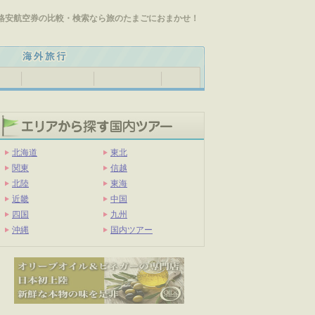
格安航空券の比較・検索なら旅のたまごにおまかせ！
北海道
東北
関東
信越
北陸
東海
近畿
中国
四国
九州
沖縄
国内ツアー