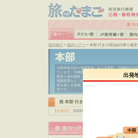
国内旅行
>
国内ツアー
> 本部 行きの宿泊&日帰り格
沖縄本島北部の本部半島にある本部町。沖縄観光の見
ています。沖縄国際海洋博覧会が開催された「海洋博
出発
縄美ら海水族館」が。世界初の生きたサンゴの大規模
複数飼育など、沖縄ならではの展示は必見です。「備
景を感じる地域。また本部半島の西にある「瀬底島」
気です。
発 本部 行き の条件で検索した国内ツ
【出発日】
2026年8月未定
【キーワード】