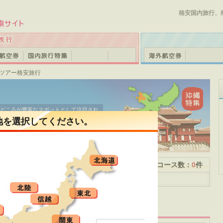
格安国内旅行、
安ツアー格安旅行
どころが豊富なスポットとして注目され
公園」内には、世界最大級の水族館「沖
地を選択してください。
飼育をはじめ、ジンベエザメやマンタの
瀬のフクギ並木」は、古き良き沖縄の風
や「水納島」はビーチスポットとして人
アーの結果一覧 1ページ
コース数：
0
件