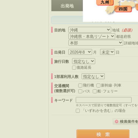
（必須）
出発地
条件から探す
目的地
地域
（必須）
都道府県
詳細地
出発日
月
日
旅行日数
復路延長
1部屋利用人数
飛行機
新幹線･列車
交通機関
(複数選択可)
バス
船･フェリー
キーワード
※スペースで区切りで複数指定可（すべてを
「いずれかを含む」の場合