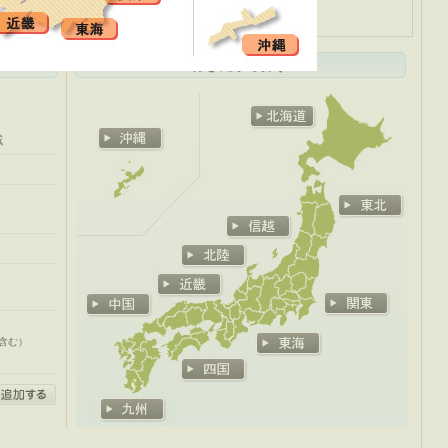
都道府県
行き先から探す
域
含む）