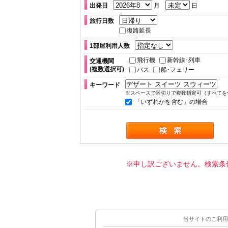
出発日
月
日
旅行日数
復路延長
1部屋利用人数
飛行機
新幹線･列車
交通機関
(複数選択可)
バス
船･フェリー
キーワード
※スペースで区切りで複数指定可（すべてを
「いずれかを含む」の場合
※申し訳ございません。検索条
当サイトのご利用