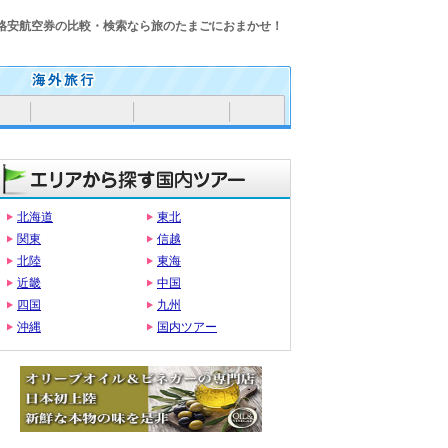
格安航空券の比較・検索なら旅のたまごにおまかせ！
北海道
東北
関東
信越
北陸
東海
近畿
中国
四国
九州
沖縄
国内ツアー