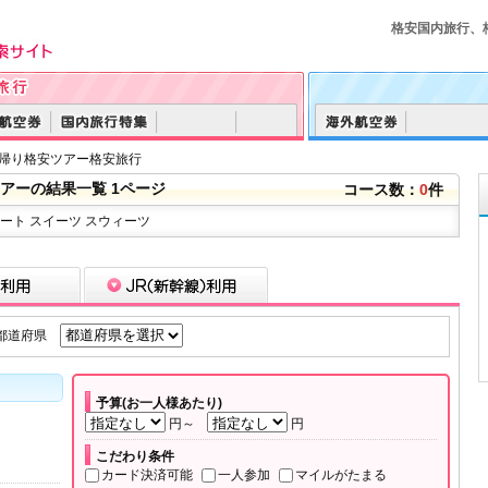
格安国内旅行、
日帰り格安ツアー格安旅行
アーの結果一覧 1ページ
コース数：
0
件
ート スイーツ スウィーツ
都道府県
予算(お一人様あたり)
円～
円
こだわり条件
カード決済可能
一人参加
マイルがたまる