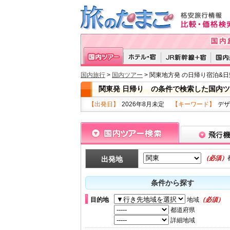
国内旅行
>
国内ツアー
> 関東地方発 の日帰り宿泊&
関東発 日帰り の条件で検索した国内ツ
【出発日】
2026年8月未定
【キーワード】
デザ
（必須）
出発地
条件から探す
目的地
地域
（必須）
都道府県
詳細地域