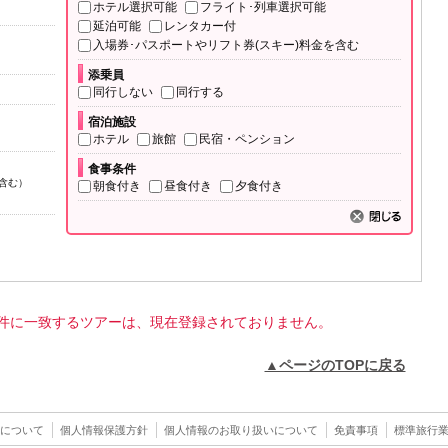
ホテル選択可能
フライト･列車選択可能
延泊可能
レンタカー付
入場券･パスポートやリフト券(スキー)料金を含む
添乗員
同行しない
同行する
宿泊施設
ホテル
旅館
民宿・ペンション
食事条件
含む）
朝食付き
昼食付き
夕食付き
件に一致するツアーは、現在登録されておりません。
▲ページのTOPに戻る
について
個人情報保護方針
個人情報のお取り扱いについて
免責事項
標準旅行