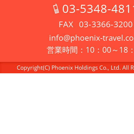
03-5348-481
03-3366-3200
info@phoenix-travel.co
営業時間：10：00～18：
Copyright(C) Phoenix Holdings Co., Ltd. All 