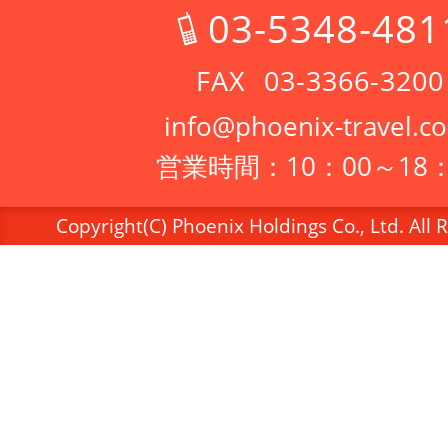
03-5348-481
03-3366-3200
info@phoenix-travel.co
営業時間：10：00～18：
Copyright(C) Phoenix Holdings Co., Ltd. All 