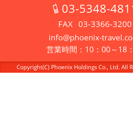
03-5348-481
03-3366-3200
info@phoenix-travel.co
営業時間：10：00～18：
Copyright(C) Phoenix Holdings Co., Ltd. All 