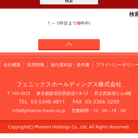
検
1 ～ 0件目まで(
0
件中)
会社概要
採用情報
旅行業約款・条件書
プライバシーポリシ
フェニックスホールディングス株式会社
〒160-0023
東京都新宿区西新宿7-8-12
昇立西新宿ビル4階
03-5348-4811
03-3366-3200
info@phoenix-travel.co.jp
営業時間：10：00～18：00
Copyright(C) Phoenix Holdings Co., Ltd. All Rights Reserved.