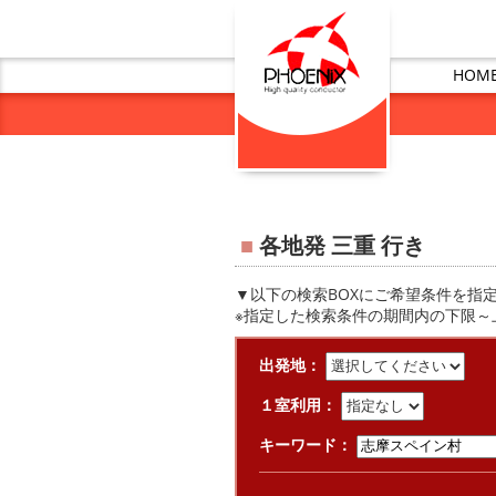
HOM
■
各地発 三重 行き
▼以下の検索BOXにご希望条件を指
※指定した検索条件の期間内の下限～
出発地：
１室利用：
キーワード：