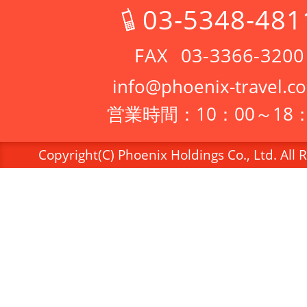
03-5348-481
03-3366-3200
info@phoenix-travel.co
営業時間：10：00～18：
Copyright(C) Phoenix Holdings Co., Ltd. All 