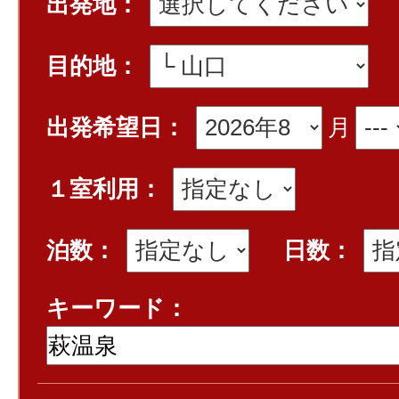
出発地：
目的地：
出発希望日：
月
１室利用：
泊数：
日数：
キーワード：