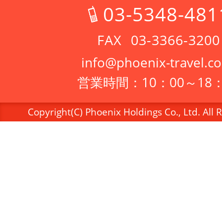
03-5348-481
03-3366-3200
info@phoenix-travel.co
営業時間：10：00～18：
Copyright(C) Phoenix Holdings Co., Ltd. All 