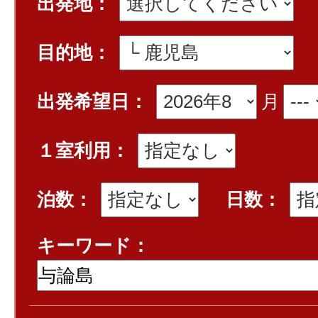
出発地：
目的地：
出発希望日：
月
１室利用：
泊数：
日数：
キーワード：