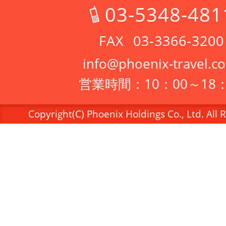
03-5348-481
03-3366-3200
info@phoenix-travel.co
営業時間：10：00～18：
Copyright(C) Phoenix Holdings Co., Ltd. All 