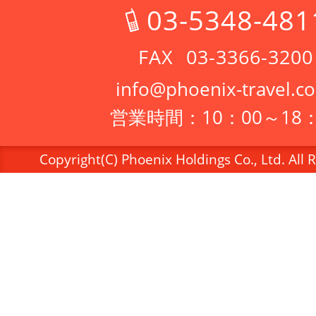
03-5348-481
03-3366-3200
info@phoenix-travel.co
営業時間：10：00～18：
Copyright(C) Phoenix Holdings Co., Ltd. All 