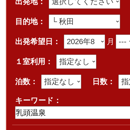
出発地：
目的地：
出発希望日：
月
１室利用：
泊数：
日数：
キーワード：