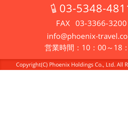
03-5348-481
03-3366-3200
info@phoenix-travel.co
営業時間：10：00～18：
Copyright(C) Phoenix Holdings Co., Ltd. All 