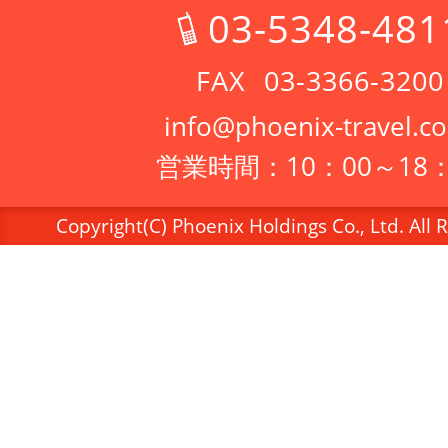
03-5348-481
03-3366-3200
info@phoenix-travel.co
営業時間：10：00～18：
Copyright(C) Phoenix Holdings Co., Ltd. All 