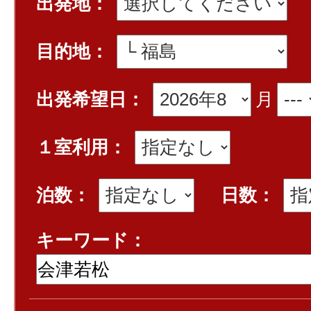
出発地：
目的地：
出発希望日：
月
１室利用：
泊数：
日数：
キーワード：