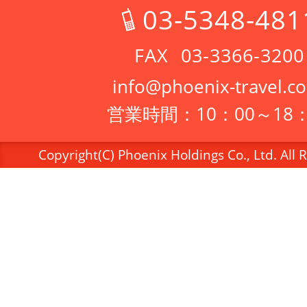
03-5348-481
03-3366-3200
info@phoenix-travel.co
営業時間：10：00～18：
Copyright(C) Phoenix Holdings Co., Ltd. All 