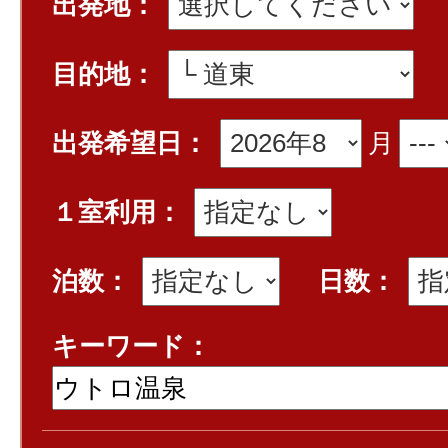
出発地：
目的地：
出発希望日：
月
１室利用：
泊数：
日数：
キーワード：