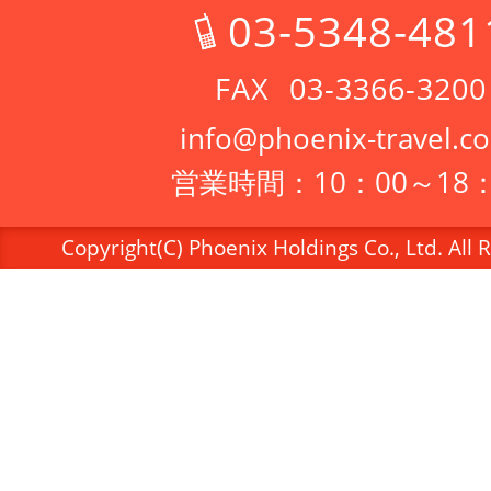
03-5348-481
03-3366-3200
info@phoenix-travel.co
営業時間：10：00～18：
Copyright(C) Phoenix Holdings Co., Ltd. All 