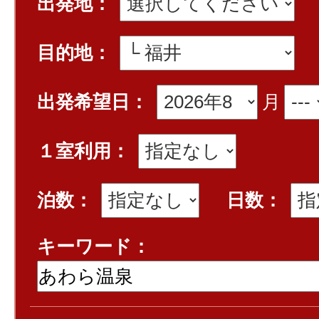
出発地：
目的地：
出発希望日：
月
１室利用：
泊数：
日数：
キーワード：