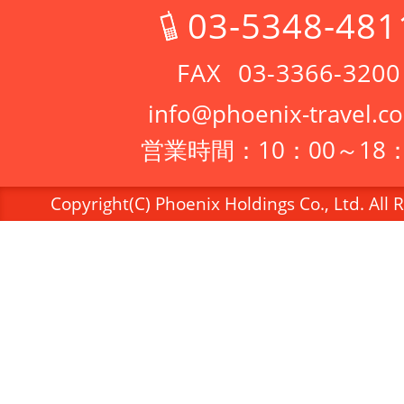
03-5348-481
03-3366-3200
info@phoenix-travel.co
営業時間：10：00～18：
Copyright(C) Phoenix Holdings Co., Ltd. All 