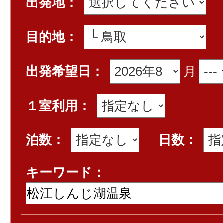
出発地：
目的地：
出発希望日：
月
１室利用：
泊数：
日数：
キーワード：