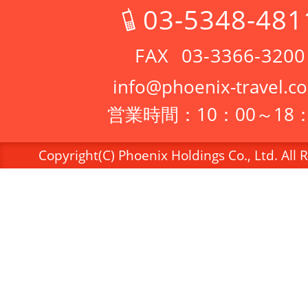
03-5348-481
03-3366-3200
info@phoenix-travel.co
営業時間：10：00～18：
Copyright(C) Phoenix Holdings Co., Ltd. All 