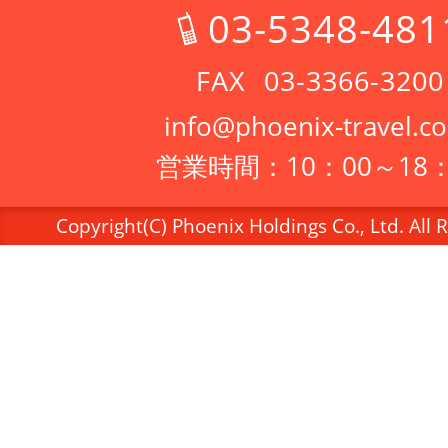
03-5348-481
03-3366-3200
info@phoenix-travel.co
営業時間：10：00～18：
Copyright(C) Phoenix Holdings Co., Ltd. All 