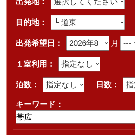
出発地：
目的地：
出発希望日：
月
１室利用：
泊数：
日数：
キーワード：