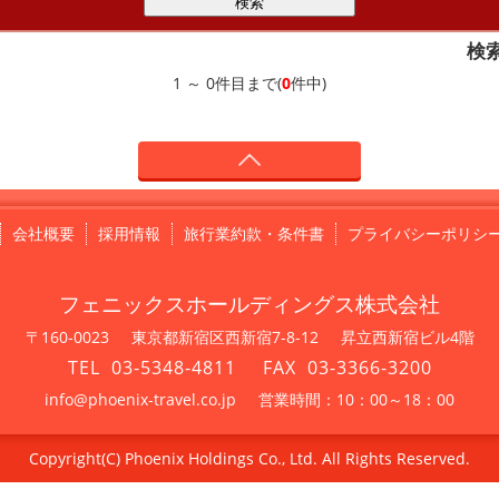
検
1 ～ 0件目まで(
0
件中)
会社概要
採用情報
旅行業約款・条件書
プライバシーポリシ
フェニックスホールディングス株式会社
〒160-0023
東京都新宿区西新宿7-8-12
昇立西新宿ビル4階
03-5348-4811
03-3366-3200
info@phoenix-travel.co.jp
営業時間：10：00～18：00
Copyright(C) Phoenix Holdings Co., Ltd. All Rights Reserved.