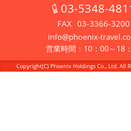
03-5348-481
03-3366-3200
info@phoenix-travel.co
営業時間：10：00～18：
Copyright(C) Phoenix Holdings Co., Ltd. All 