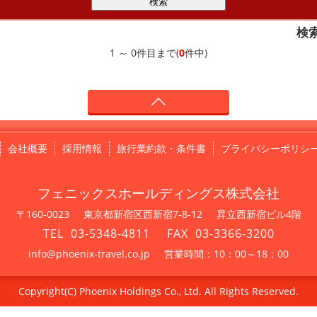
検
1 ～ 0件目まで(
0
件中)
会社概要
採用情報
旅行業約款・条件書
プライバシーポリシ
フェニックスホールディングス株式会社
〒160-0023
東京都新宿区西新宿7-8-12
昇立西新宿ビル4階
03-5348-4811
03-3366-3200
info@phoenix-travel.co.jp
営業時間：10：00～18：00
Copyright(C) Phoenix Holdings Co., Ltd. All Rights Reserved.