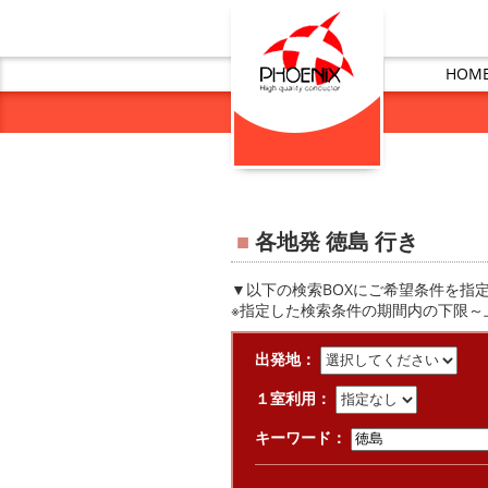
HOM
■
各地発 徳島 行き
▼以下の検索BOXにご希望条件を指
※指定した検索条件の期間内の下限～
出発地：
１室利用：
キーワード：