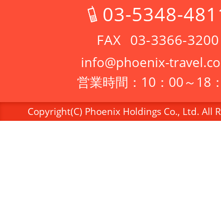
03-5348-481
03-3366-3200
info@phoenix-travel.co
営業時間：10：00～18：
Copyright(C) Phoenix Holdings Co., Ltd. All 